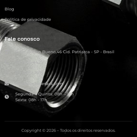
Blog
Política de privacidade
Fale conosco
R: Dr. Odilon Bueno,46 Cid. Patriarca - SP - Brasil
(11) 4105-4425
(11) 94751-1505
info@conexoesacs.com
Segunda – Quinta: 08h – 18h
Sexta: 08h - 17h
Copyright © 2026 – Todos os direitos reservados.