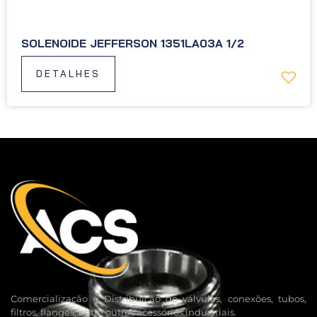
SOLENOIDE JEFFERSON 1351LA03A 1/2
DETALHES
Comercialização e Distribuição de válvulas, conexões, tubos,
filtros, flanges, entre outros acessórios industriais.