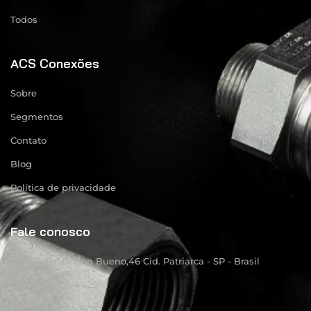
Todos
ACS Conexões
Sobre
Segmentos
Contato
Blog
Política de privacidade
Fale conosco
R: Dr. Odilon Bueno,46 Cid. Patriarca - SP - Brasil
(11) 4105-4425
(11) 94751-1505