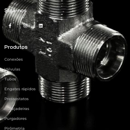
Siga-nos
Produtos
Conexões
Válvulas
Tubos
Engates rápidos
Pressostatos
Abraçadeiras
Purgadores
Pirômetria