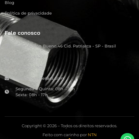
Blog
Política de privacidade
Fale conosco
R: Dr. Odilon Bueno,46 Cid. Patriarca - SP - Brasil
(11) 4105-4425
(11) 94751-1505
info@conexoesacs.com
Segunda – Quinta: 08h – 18h
Sexta: 08h - 17h
Copyright © 2026 – Todos os direitos reservados.
Feito com carinho por
NTN