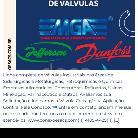
Linha completa de válvulas industriais nas áreas de
Siderúrgicas e Metalúrgicas, Petroquímicas e Químicas,
Empresas Alimentícias, Construtoras, Refinarias, Usinas,
Mineração, Farmacêutico e Outros. Avaliamos sua
Solicitação e Indicamos a Válvula Certa p/ sua Aplicação.
Confira! Fale Conosco.
Entre em contato, encaminhe sua
necessidade que teremos o maior prazer e presteza em
atendê-los. www.conexoesacs.com(11) 4105-4425(11) […]