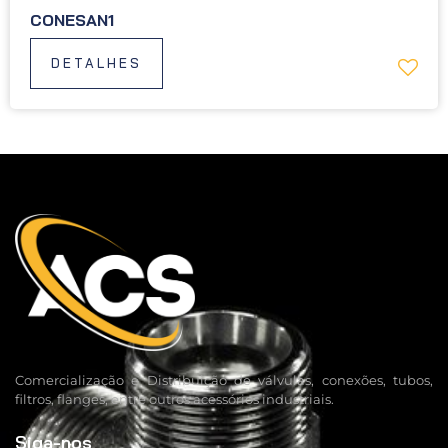
CONESAN1
DETALHES
Comercialização e Distribuição de válvulas, conexões, tubos,
filtros, flanges, entre outros acessórios industriais.
Siga-nos