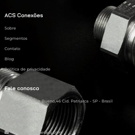
ACS Conexões
Sobre
Segmentos
Contato
Blog
Política de privacidade
Fale conosco
R: Dr. Odilon Bueno,46 Cid. Patriarca - SP - Brasil
(11) 4105-4425
(11) 94751-1505
info@conexoesacs.com