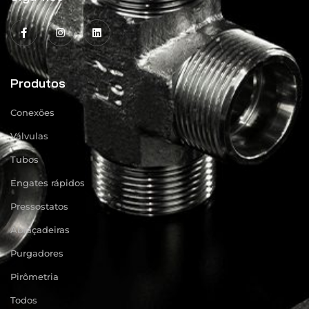
Produtos
Conexões
Válvulas
Tubos
Engates rápidos
Pressostatos
Abraçadeiras
Purgadores
Pirômetria
Todos