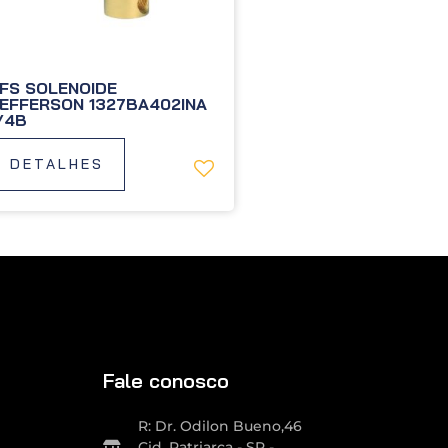
FS SOLENOIDE
EFFERSON 1327BA402INA
/4B
DETALHES
Fale conosco
R: Dr. Odilon Bueno,46
Cid. Patriarca - SP -