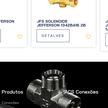
FERSON
JFS SOLENOIDE
J
JEFFERSON 1342BA16 2B
J
1
DETALHES
Produtos
ACS Conexões
Conexões
Sobre