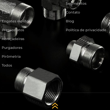
Válvulas
Segmentos
Tubos
Contato
Engates rápidos
Blog
Pressostatos
Política de privacidade
Abraçadeiras
Purgadores
Pirômetria
Todos