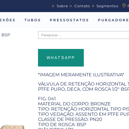
Sobre
Contato
Segmentos
EXÕES
TUBOS
PRESSOSTATOS
PURGADORE
2 BSP
WHATSAPP
*IMAGEM MERAMENTE ILUSTRATIVA*
VÁLVULA DE RETENÇÃO HORIZONTAL T
PTFE PURO, DECA, COM ROSCA 1/2" BS
FIG. 041
MATERIAL DO CORPO: BRONZE
TIPO: RETENÇÃO HORIZONTAL TIPO PI
TIPO VEDAÇÃO: ASSENTO EM PTFE PU
CLASSE DE PRESSÃO: PN20
TIPO DE ROSCA: BSP