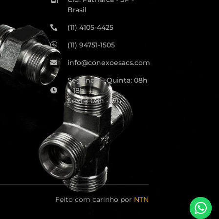
Brasil
(11) 4105-4425
(11) 94751-1505
info@conexoesacs.com
Segunda – Quinta: 08h
– 18h
Sexta: 08h - 17h
Feito com carinho por
NTN