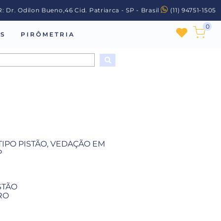
R: Dr. Odilon Bueno,46 Cid. Patriarca - SP - Brasil
(11) 94751-1505
0
S
PIRÔMETRIA
IPO PISTÃO, VEDAÇÃO EM
P
STÃO
RO