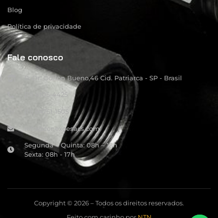
Blog
Política de privacidade
Fale conosco
R: Dr. Odilon Bueno,46 Cid. Patriarca - SP - Brasil
(11) 4105-4425
(11) 94751-1505
info@conexoesacs.com
Segunda – Quinta: 08h – 18h
Sexta: 08h - 17h
Copyright © 2026 – Todos os direitos reservados.
Feito com carinho por
NTN