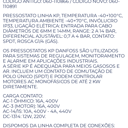
CÓDIGO ANTIGO: 060-110866 / CÓDIGO NOVO: 060-
110891
PRESSOSTATO LINHA KP, TEMPERATURA -40+100°C,
TEMPERATURA AMBIENTE -40+70°C, INVÓLUCRO
IP33, LIGAÇÃO ELÉTRICA: ENTRADA PARA CABO
DIÂMETROS DE 6MM E 14MM, RANGE: 2 A 14 BAR,
DIFERENCIAL AJUSTÁVEL: 0,7 A 4 BAR, CONTATO:
SPDT, ROSCA G1/4 (GÁS).
OS PRESSOSTATOS KP DANFOSS SÃO UTILIZADOS
PARA SISTEMAS DE REGULAGEM, MONITORAMENTO
E ALARME EM APLICAÇÕES INDUSTRIAIS.
A SÉRIE KP É ADEQUADA PARA MEIOS GASOSOS E
AR. INCLUEM UM CONTATO DE COMUTAÇÃO DE
POLO ÚNICO (SPDT) E PODEM CONTROLAR
MOTORES AC MONOFÁSICOS DE ATÉ 2 KW
DIRETAMENTE.
CARGA CONTATO:
AC-1 ÔHMICO: 16A, 400V
AC-3 (MOTOR): 16A, 400V
AC-14/15: 10A, 400V - 4A, 440V
DC-1314: 12W, 220V.
DISPOMOS DA LINHA COMPLETA DE CONEXÕES: