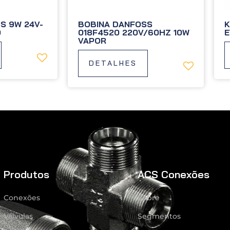
S 9W 24V-
BOBINA DANFOSS
K
0
018F4520 220V/60HZ 10W
E
VAPOR
DETALHES
Produtos
ACS Conexões
Conexões
Sobre
Válvulas
Segmentos