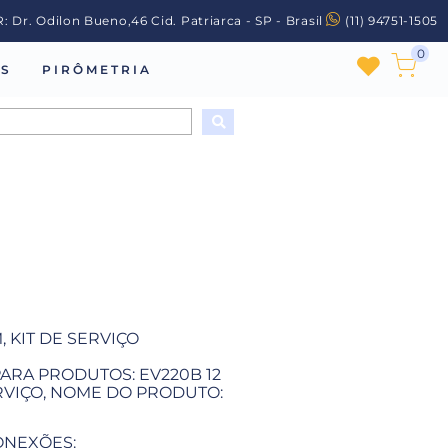
R: Dr. Odilon Bueno,46 Cid. Patriarca - SP - Brasil
(11) 94751-1505
0
S
PIRÔMETRIA
 KIT DE SERVIÇO
PARA PRODUTOS: EV220B 12
ERVIÇO, NOME DO PRODUTO:
ONEXÕES: