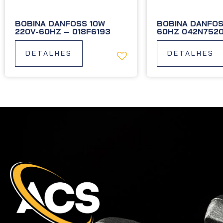
BOBINA DANFOSS 10W
BOBINA DANFOS
220V-60HZ – 018F6193
60HZ 042N752
DETALHES
DETALHES