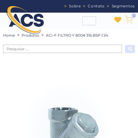
Sobre
Contato
Segmentos
0
Home
Produtos
ACI-F FILTRO Y 800# 316 BSP 1.1/4