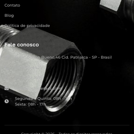
Contato
Blog
Política de privacidade
Fale conosco
R: Dr. Odilon Bueno,46 Cid. Patriarca - SP - Brasil
(11) 4105-4425
(11) 94751-1505
info@conexoesacs.com
Segunda – Quinta: 08h – 18h
Sexta: 08h - 17h