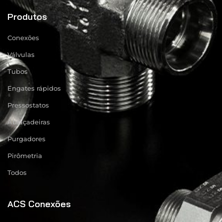
Produtos
Conexões
Válvulas
Tubos
Engates rápidos
Pressostatos
Abraçadeiras
Purgadores
Pirômetria
Todos
ACS Conexões