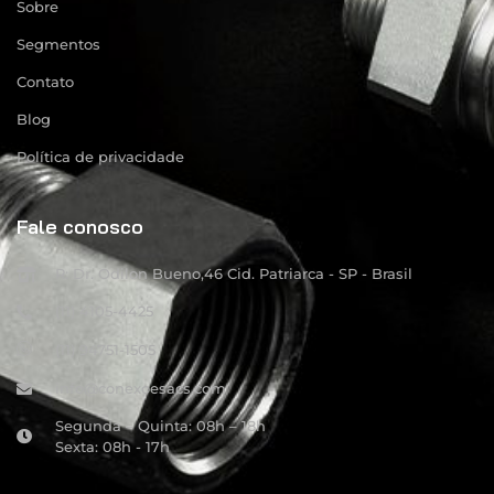
Sobre
Segmentos
Contato
Blog
Política de privacidade
Fale conosco
R: Dr. Odilon Bueno,46 Cid. Patriarca - SP - Brasil
(11) 4105-4425
(11) 94751-1505
info@conexoesacs.com
Segunda – Quinta: 08h – 18h
Sexta: 08h - 17h