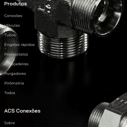
Produtos
Conexões
Válvulas
Tubos
Engates rápidos
Pressostatos
Abraçadeiras
Purgadores
Pirômetria
Todos
ACS Conexões
Sobre