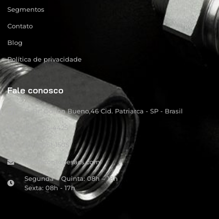
Segmentos
Contato
Blog
Política de privacidade
Fale conosco
R: Dr. Odilon Bueno,46 Cid. Patriarca - SP - Brasil
(11) 4105-4425
(11) 94751-1505
info@conexoesacs.com
Segunda – Quinta: 08h – 18h
Sexta: 08h - 17h