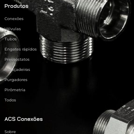
Produtos
Conexões
Válvulas
Tubos
Engates rápidos
Pressostatos
Abraçadeiras
Purgadores
Pirômetria
Todos
ACS Conexões
Sobre