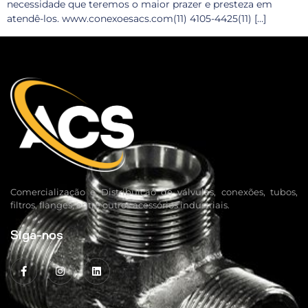
necessidade que teremos o maior prazer e presteza em
atendê-los. www.conexoesacs.com(11) 4105-4425(11) […]
Comercialização e Distribuição de válvulas, conexões, tubos,
filtros, flanges, entre outros acessórios industriais.
Siga-nos