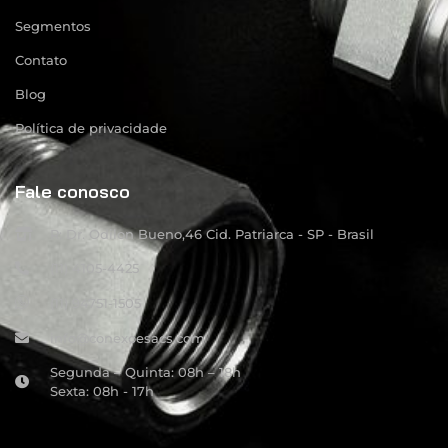
Segmentos
Contato
Blog
Política de privacidade
Fale conosco
R: Dr. Odilon Bueno,46 Cid. Patriarca - SP - Brasil
(11) 4105-4425
(11) 94751-1505
info@conexoesacs.com
Segunda – Quinta: 08h – 18h
Sexta: 08h - 17h